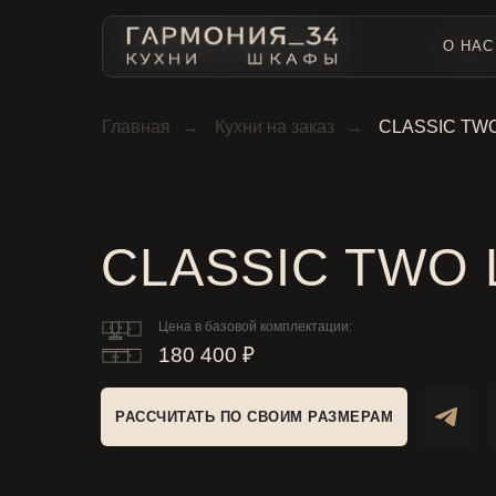
О НАС
О НАС
Главная
→
Кухни на заказ
→
CLASSIC TW
CLASSIC TWO 
Цена в базовой комплектации:
180 400 ₽
РАССЧИТАТЬ ПО СВОИМ РАЗМЕРАМ