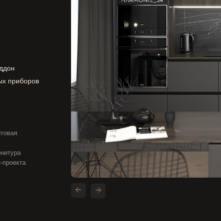
оддон
ых приборов
ытовая
рнитура
-проекта