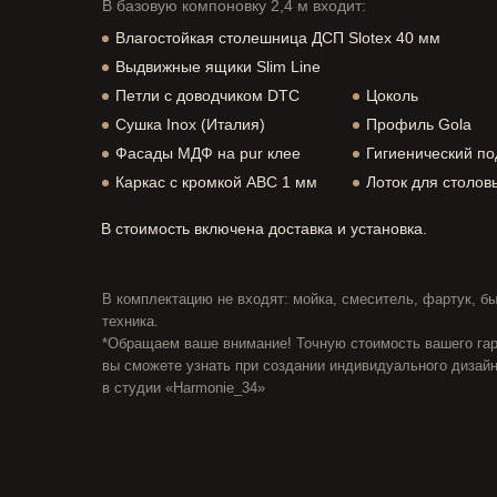
В базовую компоновку 2,4 м входит:
Влагостойкая столешница ДСП Slotex 40 мм
Выдвижные ящики Slim Line
Петли с доводчиком DTC
Цоколь
Сушка Inox (Италия)
Профиль Gola
Фасады МДФ на pur клее
Гигиенический п
Каркас с кромкой ABC 1 мм
Лоток для столов
В стоимость включена доставка и установка.
В комплектацию не входят: мойка, смеситель, фартук, б
техника.
*Обращаем ваше внимание! Точную стоимость вашего га
вы сможете узнать при создании индивидуального дизайн
в студии «Harmonie_34»