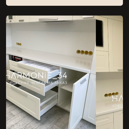
О кухне:
Корпус ЛДСП Egger 16 мм (кромление деталей по
европейскому стандарту, по всем сторонам)
Фасады МДФ эмаль с фрезеровкой и витринами ral 9010
+ матовый лак
Петли Blum с доводчиком
Ящики Blum Antaro
Цоколь пластиковый