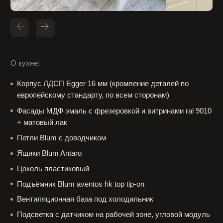
Подъёмник Blum aventos hk top tip-on
Вентиляционная база под холодильник
Подсветка с датчиком на рабочей зоне, угловой модуль
включается от клавиши
Сушка su02
Гигиенический поддон в зоне мойки
Столешница и фартук из акрилового камня - клиент
приобретал самостоятельно!
call back
Заявка на замер и расчёт
стоимости вашей кухни
Оставьте свои контакты и мы свяжемся с вами
для обсуждения всех деталей и расчёта
стоимости вашей будущей кухни