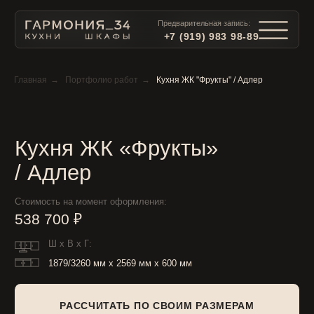
Предварительная запись:
Ежедневно 9:00 - 19:00:
+7 (919) 983 98-89
+7 (919) 983 98-89
Главная
→
Портфолио работ
→
Кухня ЖК "Фрукты" / Адлер
Кухня ЖК «Фрукты»
/ Адлер
Стоимость на момент оформления:
538 700 ₽
Ш x В x Г:
1879/3260 мм x 2569 мм x 600 мм
РАССЧИТАТЬ ПО СВОИМ РАЗМЕРАМ