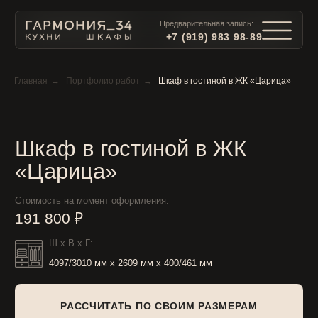
Предварительная запись:
Ежедневно 9:00 - 19:00:
+7 (919) 983 98-89
+7 (919) 983 98-89
Главная
→
Портфолио работ
→
Шкаф в гостиной в ЖК «Царица»
Шкаф в гостиной в ЖК
«Царица»
Стоимость на момент оформления:
191 800 ₽
Ш x В x Г:
4097/3010 мм x 2609 мм x 400/461 мм
РАССЧИТАТЬ ПО СВОИМ РАЗМЕРАМ