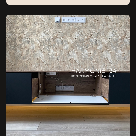
О шкафе:
Корпус ЛДСП Egger Дуб Галифакс табак и Кашемир
(кромление деталей по европейскому стандарту, по
всем сторонам)
Фасады тумбы softlux Нежный чёрный
Скрытые регулируемые опоры
Петли Blum tip-on от нажатия и с доводчиком
Подсветка со скрытым датчиком