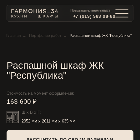
Предварительная запись:
Ежедневно 9:00 - 19:00:
+7 (919) 983 98-89
+7 (919) 983 98-89
Главная
→
Портфолио работ
→
Распашной шкаф ЖК "Республика"
Распашной шкаф ЖК
"Республика"
Стоимость на момент оформления:
163 600 ₽
Ш x В x Г:
2052 мм x 2611 мм x 635 мм
РАССЧИТАТЬ ПО СВОИМ РАЗМЕРАМ