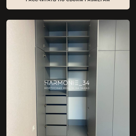
О шкафе:
Корпус ЛДСП Egger Серый асфальт (кромление
деталей по европейскому стандарту, по всем сторонам)
Петли Blum от нажатия
Ящик на направляющих dtc скрытого монтажа с
доводчиком
Штанги прямоугольные с демпфером монтажа с