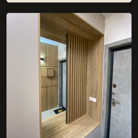
О шкафе:
Корпус ЛДСП Egger
Фурнитура Blum и Italiana Ferramenta
Зеркало
call back