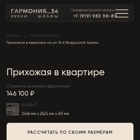
Предварительная запись:
Ежедневно 9:00 - 19:00:
+7 (919) 983 98-89
+7 (919) 983 98-89
→
→
Главная
Портфолио работ
Прихожая в квартире на ул. 8-й Воздушной Армии
Прихожая в квартире
Стоимость на момент оформления:
146 100 ₽
Ш x В x Г:
2446 мм x 2624 мм x 451 мм
РАССЧИТАТЬ ПО СВОИМ РАЗМЕРАМ